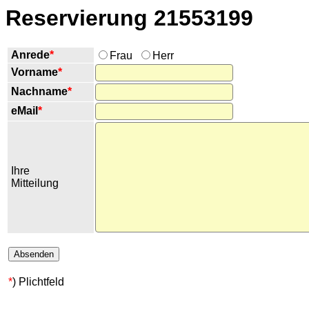
Reservierung 21553199
Anrede
*
Frau
Herr
Vorname
*
Nachname
*
eMail
*
Ihre
Mitteilung
*
) Plichtfeld